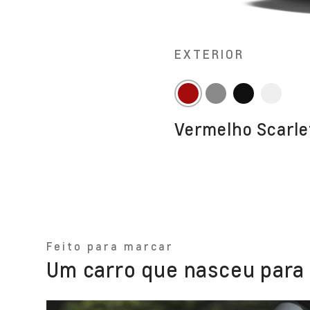
EXTERIOR
Um SUV
Um SUV
Um SUV
Vermelho Scarle
Um SUV
Feito para marcar
Um carro que nasceu para 