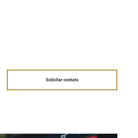
 cabeça
 cabeça
 cabeça
Solicitar contato
 cabeça